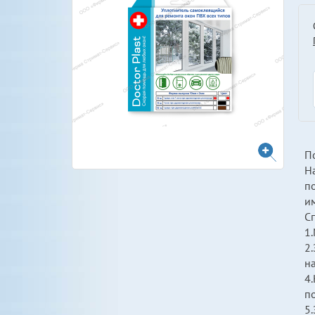
П
Н
п
им
С
1.
2.
н
4.
п
5.