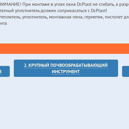
ИМАНИЕ! При монтаже в углах окна Dr.Plast не сгибать, а разр
атный уплотнитель должен соприкасаться с Dr.Plast!
теплитель, уплотнитель, монтажная пена, герметик, пистолет д
ента
2. КРУПНЫЙ ПОЧВООБРАБАТЫВАЮЩИЙ
В
ИНСТРУМЕНТ