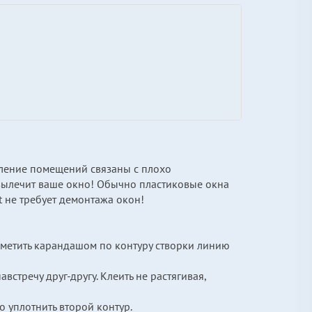
ление помещений связаны с плохо
вылечит ваше окно! Обычно пластиковые окна
t не требует демонтажа окон!
 наметить карандашом по контуру створки линию
навстречу друг-другу. Клеить не растягивая,
о уплотнить второй контур.