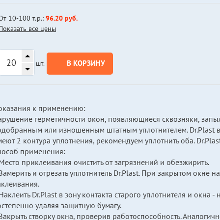
От 10-100 т.р.:
96.20 руб.
Показать все цены
В КОРЗИНУ
шт.
оказания к применению:
арушение герметичности окон, появляющиеся сквозняки, запы
одобранным или изношенным штатным уплотнителем. Dr.Plast 
еют 2 контура уплотнения, рекомендуем уплотнить оба. Dr.Plas
пособ применения:
Место приклеивания очистить от загрязнений и обезжирить.
Замерить и отрезать уплотнитель Dr.Plast. При закрытом окне
аклеивания.
Наклеить Dr.Plast в зону контакта старого уплотнителя и окна - 
остепенно удаляя защитную бумагу.
Закрыть створку окна, проверив работоспособность. Аналогичн