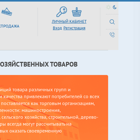
ЛИЧНЫЙ КАБИНЕТ
СПРОДАЖА
Вход
Регистрация
ХОЗЯЙСТВЕННЫХ ТОВАРОВ
зиций товара различных групп и
 качества привлекают потребителей со всех
поставляется как торговым организациям,
ленности: машиностроения,
сельского хозяйства, строительной, дерево-
ы всегда могут рассчитывать на
вых оказать своевременную