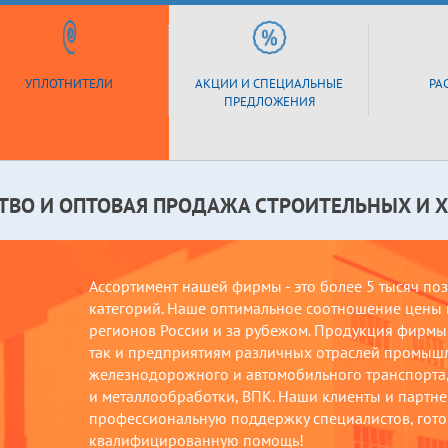
УПЛОТНИТЕЛИ
АКЦИИ И СПЕЦИАЛЬНЫЕ
РА
ПРЕДЛОЖЕНИЯ
ТВО И ОПТОВАЯ ПРОДАЖА СТРОИТЕЛЬНЫХ И 
Ассортимент нашей фирмы - это более 5 тысяч по
категорий. Наше оптимальное соотношение цены и
регионов России и за рубежом. Продукция фирмы 
так и предприятиям различных отраслей промыш
железнодорожного и автомобильного транспорта, 
и металлообработки, ВПК. Наши клиенты и партнер
профессиональную поддержку специалистов, гото
квалифицированную помощь!