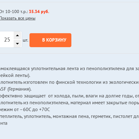
От 10-100 т.р.:
35.34 руб.
Показать все цены
В КОРЗИНУ
шт.
амоклеящаяся уплотнительная лента из пенополиэтилена для з
ейкой ленты).
плотнитель изготовлен по финской технологии из экологическ
SF (Германия).
фективно защищает от холода, пыли, влаги на долгие годы, о
лотнитель из пенополиэтилена, материал имеет закрытые поры,
режим от –60С до +70С
теплитель, уплотнитель, монтажная пена, герметик, пистолет д
ента