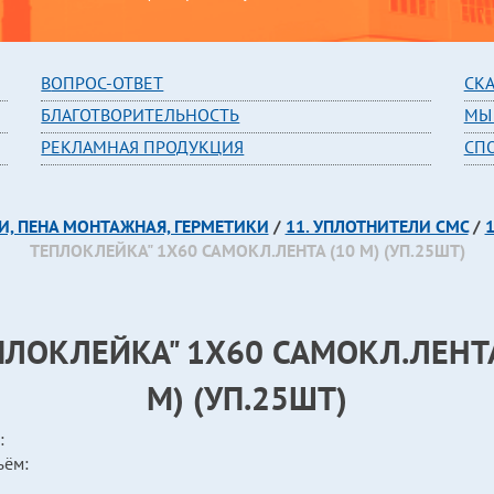
В
ОПРОС-ОТВЕТ
СК
БЛАГОТВОРИТЕЛЬНОСТЬ
МЫ
РЕКЛАМНАЯ ПРОДУКЦИЯ
СП
И, ПЕНА МОНТАЖНАЯ, ГЕРМЕТИКИ
/
11. УПЛОТНИТЕЛИ СМС
/
ТЕПЛОКЛЕЙКА" 1Х60 САМОКЛ.ЛЕНТА (10 М) (УП.25ШТ)
ЕПЛОКЛЕЙКА" 1Х60 САМОКЛ.ЛЕНТА
М) (УП.25ШТ)
:
ъём: