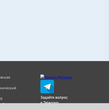
овская
льнический
Задайте вопрос
05
в Telegram
t@strimat.ru