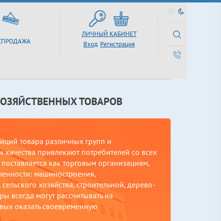
ЛИЧНЫЙ КАБИНЕТ
СПРОДАЖА
Вход
Регистрация
ХОЗЯЙСТВЕННЫХ ТОВАРОВ
зиций товара различных групп и
 качества привлекают потребителей со всех
поставляется как торговым организациям,
ленности: машиностроения,
сельского хозяйства, строительной, дерево-
ы всегда могут рассчитывать на
вых оказать своевременную