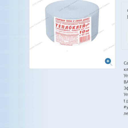
С
кл
У
BA
Эф
Уп
t 
#у
л