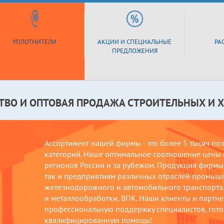
УПЛОТНИТЕЛИ
АКЦИИ И СПЕЦИАЛЬНЫЕ
РА
ПРЕДЛОЖЕНИЯ
ТВО И ОПТОВАЯ ПРОДАЖА СТРОИТЕЛЬНЫХ И 
Ассортимент нашей фирмы - это более 5 тысяч по
категорий. Наше оптимальное соотношение цены и
регионов России и за рубежом. Продукция фирмы 
так и предприятиям различных отраслей промыш
железнодорожного и автомобильного транспорта, 
и металлообработки, ВПК. Наши клиенты и партнер
профессиональную поддержку специалистов, гото
квалифицированную помощь!