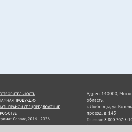
Адрес: 140000, Моск
ГОТВОРИТЕЛЬНОСТЬ
область,
ЛАМНАЯ ПРОДУКЦИЯ
г. Люберцы, ул. Коте
ЧАТЬ ПРАЙС И СПЕЦПРЕДЛОЖЕНИЕ
проезд, д. 14Б
РОС-ОТВЕТ
тримат-Сервис, 2016 - 2026
Телефон:
8 800 707-5-1
Электронная почта:
uplo
ормация на сайте не является