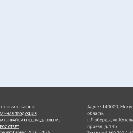
Адрес: 140000, Моск
ГОТВОРИТЕЛЬНОСТЬ
область,
ЛАМНАЯ ПРОДУКЦИЯ
г. Люберцы, ул. Коте
ЧАТЬ ПРАЙС И СПЕЦПРЕДЛОЖЕНИЕ
проезд, д. 14Б
РОС-ОТВЕТ
тримат-Сервис, 2016 - 2026
Телефон:
8 800 707-5-1