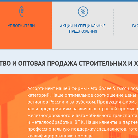
УПЛОТНИТЕЛИ
АКЦИИ И СПЕЦИАЛЬНЫЕ
РА
ПРЕДЛОЖЕНИЯ
ТВО И ОПТОВАЯ ПРОДАЖА СТРОИТЕЛЬНЫХ И 
Ассортимент нашей фирмы - это более 5 тысяч по
категорий. Наше оптимальное соотношение цены и
регионов России и за рубежом. Продукция фирмы 
так и предприятиям различных отраслей промыш
железнодорожного и автомобильного транспорта, 
и металлообработки, ВПК. Наши клиенты и партнер
профессиональную поддержку специалистов, гото
квалифицированную помощь!