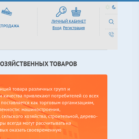
ЛИЧНЫЙ КАБИНЕТ
СПРОДАЖА
Вход
Регистрация
ХОЗЯЙСТВЕННЫХ ТОВАРОВ
зиций товара различных групп и
 качества привлекают потребителей со всех
поставляется как торговым организациям,
ленности: машиностроения,
сельского хозяйства, строительной, дерево-
ы всегда могут рассчитывать на
вых оказать своевременную