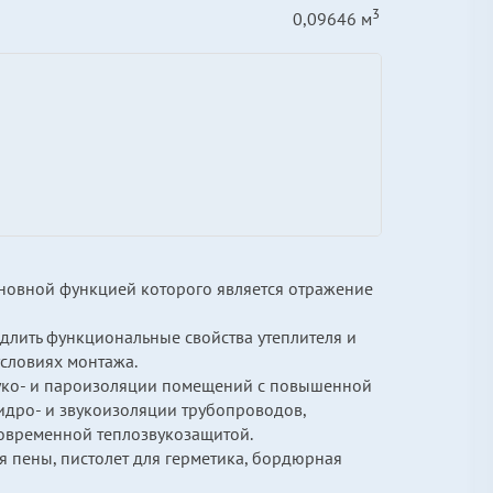
3
0,09646 м
новной функцией которого является отражение
одлить функциональные свойства утеплителя и
условиях монтажа.
 звуко- и пароизоляции помещений с повышенной
идро- и звукоизоляции трубопроводов,
овременной теплозвукозащитой.
ля пены, пистолет для герметика, бордюрная