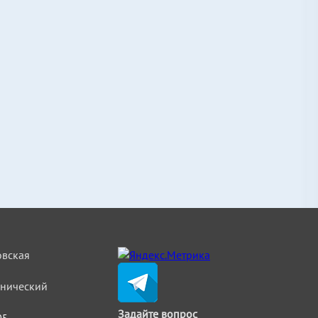
овская
льнический
Задайте вопрос
05