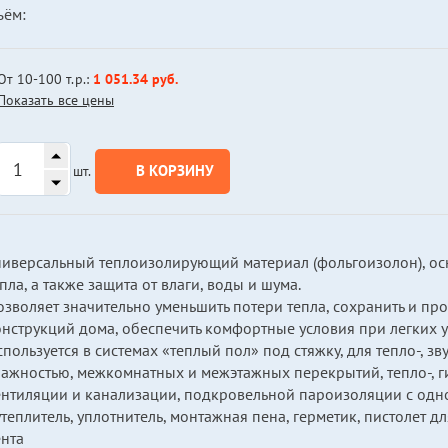
ъём:
От 10-100 т.р.:
1 051.34 руб.
Показать все цены
В КОРЗИНУ
шт.
ниверсальный теплоизолирующий материал (фольгоизолон), ос
пла, а также защита от влаги, воды и шума.
зволяет значительно уменьшить потери тепла, сохранить и пр
онструкций дома, обеспечить комфортные условия при легких 
пользуется в системах «теплый пол» под стяжку, для тепло-,
лажностью, межкомнатных и межэтажных перекрытий, тепло-, г
ентиляции и канализации, подкровельной пароизоляции с одн
теплитель, уплотнитель, монтажная пена, герметик, пистолет д
ента