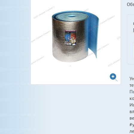
Об
У
те
По
к
Ис
в
в
#у
л