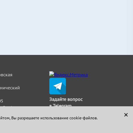
овская
льнический
Задайте вопрос
05
в Telegram
t@strimat.ru
✕
айтом, Вы разрешаете использование cookie-файлов.