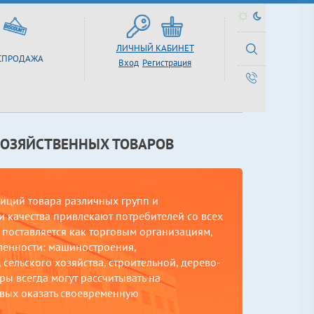
ЛИЧНЫЙ КАБИНЕТ
СПРОДАЖА
Вход
Регистрация
ХОЗЯЙСТВЕННЫХ ТОВАРОВ
зиций товара различных групп и
 качества привлекают потребителей со всех
поставляется как торговым организациям,
ленности: машиностроения,
сельского хозяйства, строительной, дерево-
ы всегда могут рассчитывать на
вых оказать своевременную