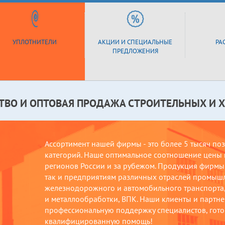
УПЛОТНИТЕЛИ
АКЦИИ И СПЕЦИАЛЬНЫЕ
РА
ПРЕДЛОЖЕНИЯ
ТВО И ОПТОВАЯ ПРОДАЖА СТРОИТЕЛЬНЫХ И 
Ассортимент нашей фирмы - это более 5 тысяч по
категорий. Наше оптимальное соотношение цены и
регионов России и за рубежом. Продукция фирмы 
так и предприятиям различных отраслей промыш
железнодорожного и автомобильного транспорта, 
и металлообработки, ВПК. Наши клиенты и партнер
профессиональную поддержку специалистов, гото
квалифицированную помощь!