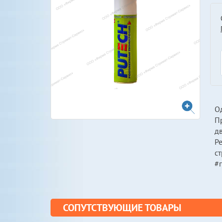
О
Пр
д
Р
с
#г
СОПУТСТВУЮЩИЕ ТОВАРЫ