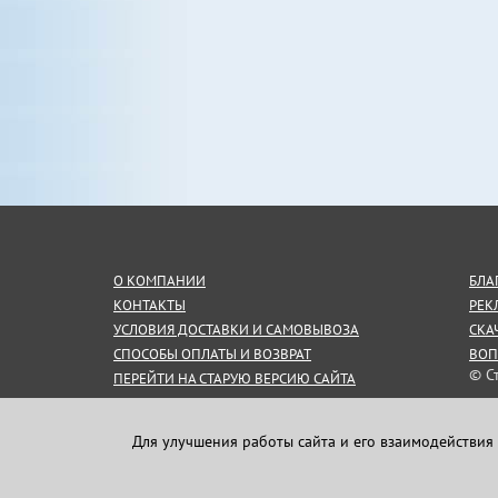
О КОМПАНИИ
БЛА
КОНТАКТЫ
РЕК
УСЛОВИЯ ДОСТАВКИ И САМОВЫВОЗА
СКА
СПОСОБЫ ОПЛАТЫ И ВОЗВРАТ
ВОП
© С
ПЕРЕЙТИ НА СТАРУЮ ВЕРСИЮ САЙТА
СОГЛАШЕНИЕ НА ОБРАБОТКУ
Инф
ПЕРСОНАЛЬНЫХ ДАННЫХ
пуб
Для улучшения работы сайта и его взаимодействия 