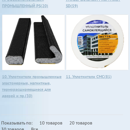
ПРОМЫШЛЕННЫЙ PS(20)
SD(59)
10. Уплотнители промышленные
11. Уплотнители СМС(81)
эластомерные, магнитные,
терморасширяющиеся для
дверей и пр.(30)
Показывать по:
10 товаров
20 товаров
30 товаров
Все