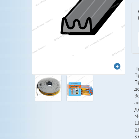
П
Пр
Пр
д
В
а
Д
М
1
2.
3.