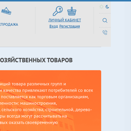
ЛИЧНЫЙ КАБИНЕТ
СПРОДАЖА
Вход
Регистрация
ХОЗЯЙСТВЕННЫХ ТОВАРОВ
зиций товара различных групп и
 качества привлекают потребителей со всех
поставляется как торговым организациям,
ленности: машиностроения,
сельского хозяйства, строительной, дерево-
ы всегда могут рассчитывать на
вых оказать своевременную