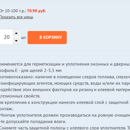
От 10-100 т.р.:
70.98 руб.
Показать все цены
В КОРЗИНУ
шт.
рименяется для герметизации и уплотнения оконных и дверны
офиль Е - для щелей 2-3,5 мм
отивопоказано: наличие в помещении следов топлива, смазочн
езинфицирующих агентов, моющих средств, воды и/или их пар
оздействие этих внешних факторов на резину и клеевой матер
дгезионных свойств.
ля крепления к конструкции нанесен клеевой слой с защитной 
онтаж:
.Монтаж уплотнителя должен производиться на ровную очищен
Не допускайте попадания влаги.
Снимите часть защитной полосы с клеевого слоя уплотнителя. Т