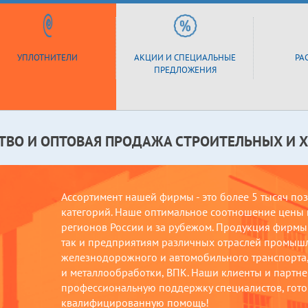
УПЛОТНИТЕЛИ
АКЦИИ И СПЕЦИАЛЬНЫЕ
РА
ПРЕДЛОЖЕНИЯ
ТВО И ОПТОВАЯ ПРОДАЖА СТРОИТЕЛЬНЫХ И 
Ассортимент нашей фирмы - это более 5 тысяч по
категорий. Наше оптимальное соотношение цены и
регионов России и за рубежом. Продукция фирмы 
так и предприятиям различных отраслей промыш
железнодорожного и автомобильного транспорта, 
и металлообработки, ВПК. Наши клиенты и партнер
профессиональную поддержку специалистов, гото
квалифицированную помощь!