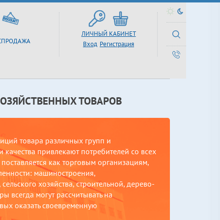
ЛИЧНЫЙ КАБИНЕТ
СПРОДАЖА
Вход
Регистрация
ХОЗЯЙСТВЕННЫХ ТОВАРОВ
зиций товара различных групп и
 качества привлекают потребителей со всех
поставляется как торговым организациям,
ленности: машиностроения,
сельского хозяйства, строительной, дерево-
ы всегда могут рассчитывать на
вых оказать своевременную