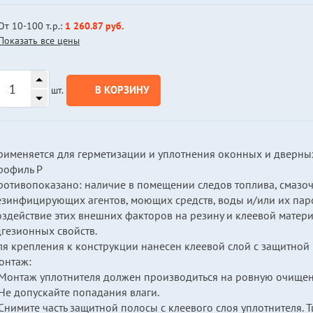
От 10-100 т.р.:
1 260.87 руб.
Показать все цены
В КОРЗИНУ
шт.
рименяется для герметизации и уплотнения оконных и дверны
рофиль Р
отивопоказано: наличие в помещении следов топлива, смазочн
езинфицирующих агентов, моющих средств, воды и/или их пар
оздействие этих внешних факторов на резину и клеевой матер
дгезионных свойств.
ля крепления к конструкции нанесен клеевой слой с защитной 
онтаж:
.Монтаж уплотнителя должен производиться на ровную очищен
Не допускайте попадания влаги.
Снимите часть защитной полосы с клеевого слоя уплотнителя. Т