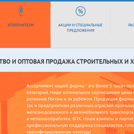
УПЛОТНИТЕЛИ
АКЦИИ И СПЕЦИАЛЬНЫЕ
РА
ПРЕДЛОЖЕНИЯ
ТВО И ОПТОВАЯ ПРОДАЖА СТРОИТЕЛЬНЫХ И 
Ассортимент нашей фирмы - это более 5 тысяч по
категорий. Наше оптимальное соотношение цены и
регионов России и за рубежом. Продукция фирмы 
так и предприятиям различных отраслей промыш
железнодорожного и автомобильного транспорта, 
и металлообработки, ВПК. Наши клиенты и партнер
профессиональную поддержку специалистов, гото
квалифицированную помощь!