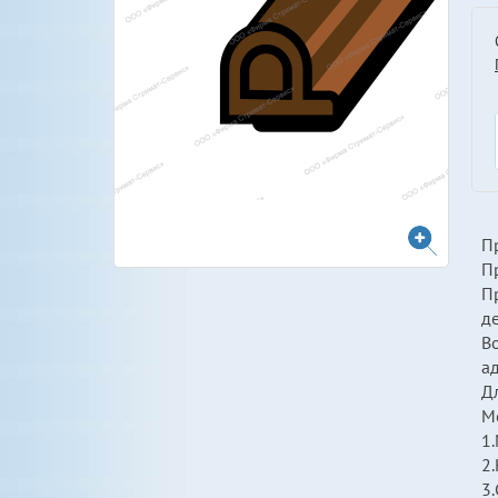
П
П
Пр
д
В
а
Д
М
1
2.
3.